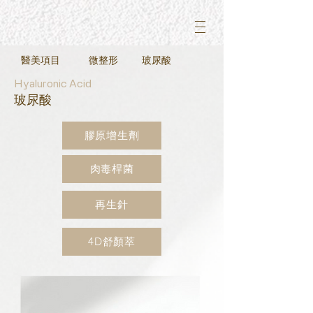
醫美項目
​微整形
​玻尿酸
Hyaluronic Acid
​玻尿酸
膠原增生劑
肉毒桿菌
再生針
4D舒顏萃