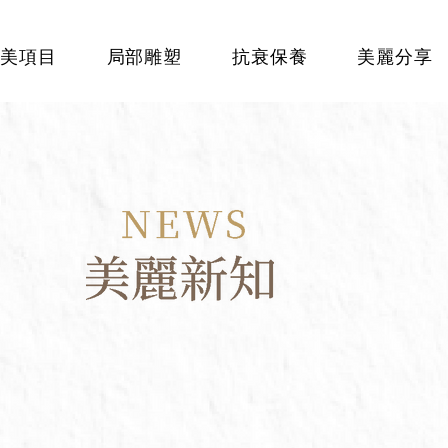
美項目
局部雕塑
抗衰保養
美麗分享