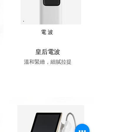
​電波
皇后電波
溫和緊緻，細膩拉提