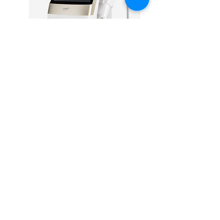
音波
Z音波
深層拉提，輪廓重現