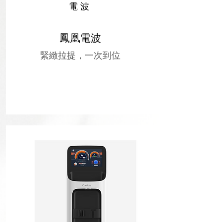
​電波
​鳳凰電波
緊緻拉提，一次到位